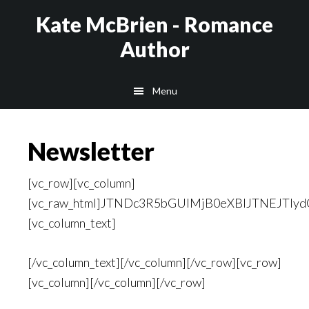
Skip
Kate McBrien - Romance
to
Author
main
content
Menu
Newsletter
[vc_row][vc_column][vc_raw_html]JTNDc3R5bGUlMjB0eXBlJTNEJTIydGV4dCUyRmNzcyUyMiUzRSUwQSUyMCUyMCUyM21sYjItOTEwNjA2Lm1sLWZvcm0tZW1iZWRDb250YWluZXIlMjAlN0IlMEElMjAlMjAlMjAlMjAlMjAlMjAlMjAlMjBib3gtc2l6aW5nJTNBJTIwYm9yZGVyLWJveCUzQiUwQSUyMCUyMCUyMCUyMCUyMCUyMCUyMCUyMGRpc3BsYXklM0ElMjB0YWJsZSUzQiUwQSUyMCUyMCUyMCUyMCUyMCUyMCUyMCUyMGhlaWdodCUzQSUyMDEwMCUyNSUzQiUwQSUyMCUyMCUyMCUyMCUyMCUyMCUyMCUyMG1hcmdpbiUzQSUyMDAlMjBhdXRvJTNCJTBBJTIwJTIwJTIwJTIwJTIwJTIwJTIwJTIwcG9zaXRpb24lM0ElMjBzdGF0aWMlM0IlMEElMjAlMjAlMjAlMjAlMjAlMjAlMjAlMjB3aWR0aCUzQSUyMDEwMCUyNSUyMCUyMWltcG9ydGFudCUzQiUwQSUyMCUyMCUyMCUyMCUyMCUyMCU3RCUwQSUyMCUyMCUyMCUyMCUyMCUyMCUyM21sYjItOTEwNjA2Lm1sLWZvcm0tZW1iZWRDb250YWluZXIlMjBoNCUyQyUwQSUyMCUyMCUyMCUyMCUyMCUyMCUyM21sYjItOTEwNjA2Lm1sLWZvcm0tZW1iZWRDb250YWluZXIlMjBwJTJDJTBBJTIwJTIwJTIwJTIwJTIwJTIwJTIzbWxiMi05MTA2MDYubWwtZm9ybS1lbWJlZENvbnRhaW5lciUyMHNwYW4lMkMlMEElMjAlMjAlMjAlMjAlMjAlMjAlMjNtbGIyLTkxMDYwNi5tbC1mb3JtLWVtYmVkQ29udGFpbmVyJTIwYnV0dG9uJTIwJTdCJTBBJTIwJTIwJTIwJTIwJTIwJTIwJTIwJTIwdGV4dC10cmFuc2Zvcm0lM0ElMjBub25lJTIwJTIxaW1wb3J0YW50JTNCJTBBJTIwJTIwJTIwJTIwJTIwJTIwJTIwJTIwbGV0dGVyLXNwYWNpbmclM0ElMjBub3JtYWwlMjAlMjFpbXBvcnRhbnQlM0IlMEElMjAlMjAlMjAlMjAlMjAlMjAlN0QlMEElMjAlMjAlMjAlMjAlMjAlMjAlMjNtbGIyLTkxMDYwNi5tbC1mb3JtLWVtYmVkQ29udGFpbmVyJTIwLm1sLWZvcm0tZW1iZWRXcmFwcGVyJTIwJTdCJTBBJTIwJTIwJTIwJTIwJTIwJTIwJTIwJTIwYmFja2dyb3VuZC1jb2xvciUzQSUyMCUyMzBlOThjNiUzQiUwQSUyMCUyMCUyMCUyMCUyMCUyMCUyMCUyMGJhY2tncm91bmQtaW1hZ2UlM0ElMjB1cmwlMjhodHRwcyUzQSUyRiUyRmJ1Y2tldC5tbGNkbi5jb20lMkZhJTJGMTE2OSUyRjExNjk0MzYlMkZpbWFnZXMlMkZhNDM0MDFlZWYzNDNhNzBlY2Q4YWM5ZjU0Y2NkZjBhNzY3ZmM5ZTJkLmpwZWclMjklM0IlMjBiYWNrZ3JvdW5kLXBvc2l0aW9uJTNBJTIwY2VudGVyJTIwY2VudGVyJTNCJTIwYmFja2dyb3VuZC1yZXBlYXQlM0ElMjBuby1yZXBlYXQlM0IlMjBiYWNrZ3JvdW5kLXNpemUlM0ElMjBjb3ZlciUzQiUyMCUyMCUyMCUwQSUyMCUyMCUyMCUyMCUyMCUyMCUyMCUyMGJvcmRlci13aWR0aCUzQSUyMDBweCUzQiUwQSUyMCUyMCUyMCUyMCUyMCUyMCUyMCUyMGJvcmRlci1jb2xvciUzQSUyMCUyM2U2ZTZlNiUzQiUwQSUyMCUyMCUyMCUyMCUyMCUyMCUyMCUyMGJvcmRlci1yYWRpdXMlM0ElMjA0cHglM0IlMEElMjAlMjAlMjAlMjAlMjAlMjAlMjAlMjBib3JkZXItc3R5bGUlM0ElMjBzb2xpZCUzQiUwQSUyMCUyMCUyMCUyMCUyMCUyMCUyMCUyMGJveC1zaXppbmclM0ElMjBib3JkZXItYm94JTNCJTBBJTIwJTIwJTIwJTIwJTIwJTIwJTIwJTIwZGlzcGxheSUzQSUyMGlubGluZS1ibG9jayUyMCUyMWltcG9ydGFudCUzQiUwQSUyMCUyMCUyMCUyMCUyMCUyMCUyMCUyMG1hcmdpbiUzQSUyMDAlM0IlMEElMjAlMjAlMjAlMjAlMjAlMjAlMjAlMjBwYWRkaW5nJTNBJTIwMCUzQiUwQSUyMCUyMCUyMCUyMCUyMCUyMCUyMCUyMHBvc2l0aW9uJTNBJTIwcmVsYXRpdmUlM0IlMjAlMEElMjAlMjAlMjAlMjAlMjAlMjAlMjAlMjAlMjAlMjAlMjAlMjAlMjAlMjAlN0QlMEElMjAlMjAlMjAlMjAlMjAlMjAlMjNtbGIyLTkxMDYwNi5tbC1mb3JtLWVtYmVkQ29udGFpbmVyJTIwLm1sLWZvcm0tZW1iZWRXcmFwcGVyLmVtYmVkUG9wdXAlMkMlMEElMjAlMjAlMjAlMjAlMjAlMjAlMjNtbGIyLTkxMDYwNi5tbC1mb3JtLWVtYmVkQ29udGFpbmVyJTIwLm1sLWZvcm0tZW1iZWRXcmFwcGVyLmVtYmVkRGVmYXVsdCUyMCU3QiUyMHdpZHRoJTNBJTIwNDAwcHglM0IlMjAlN0QlMEElMjAlMjAlMjAlMjAlMjAlMjAlMjNtbGIyLTkxMDYwNi5tbC1mb3JtLWVtYmVkQ29udGFpbmVyJTIwLm1sLWZvcm0tZW1iZWRXcmFwcGVyLmVtYmVkRm9ybSUyMCU3QiUyMG1heC13aWR0aCUzQSUyMDQwMHB4JTNCJTIwd2lkdGglM0ElMjAxMDAlMjUlM0IlMjAlN0QlMEElMjAlMjAlMjAlMjAlMjAlMjAlMjNtbGIyLTkxMDYwNi5tbC1mb3JtLWVtYmVkQ29udGFpbmVyJTIwLm1sLWZvcm0tYWxpZ24tbGVmdCUyMCU3QiUyMHRleHQtYWxpZ24lM0ElMjBsZWZ0JTNCJTIwJTdEJTBBJTIwJTIwJTIwJTIwJTIwJTIwJTIzbWxiMi05MTA2MDYubWwtZm9ybS1lbWJlZENvbnRhaW5lciUyMC5tbC1mb3JtLWFsaWduLWNlbnRlciUyMCU3QiUyMHRleHQtYWxpZ24lM0ElMjBjZW50ZXIlM0IlMjAlN0QlMEElMjAlMjAlMjAlMjAlMjAlMjAlMjNtbGIyLTkxMDYwNi5tbC1mb3JtLWVtYmVkQ29udGFpbmVyJTIwLm1sLWZvcm0tYWxpZ24tZGVmYXVsdCUyMCU3QiUyMGRpc3BsYXklM0ElMjB0YWJsZS1jZWxsJTIwJTIxaW1wb3J0YW50JTNCJTIwdmVydGljYWwtYWxpZ24lM0ElMjBtaWRkbGUlMjAlMjFpbXBvcnRhbnQlM0IlMjB0ZXh0LWFsaWduJTNBJTIwY2VudGVyJTIwJTIxaW1wb3J0YW50JTNCJTIwJTdEJTBBJTIwJTIwJTIwJTIwJTIwJTIwJTIzbWxiMi05MTA2MDYubWwtZm9ybS1lbWJlZENvbnRhaW5lciUyMC5tbC1mb3JtLWFsaWduLXJpZ2h0JTIwJTdCJTIwdGV4dC1hbGlnbiUzQSUyMHJpZ2h0JTNCJTIwJTdEJTBBJTIwJTIwJTIwJTIwJTIwJTIwJTIzbWxiMi05MTA2MDYubWwtZm9ybS1lbWJlZENvbnRhaW5lciUyMC5tbC1mb3JtLWVtYmVkV3JhcHBlciUyMC5tbC1mb3JtLWVtYmVkSGVhZGVyJTIwaW1nJTIwJTdCJTBBJTIwJTIwJTIwJTIwJTIwJTIwJTIwJTIwYm9yZGVyLXRvcC1sZWZ0LXJhZGl1cyUzQSUyMDRweCUzQiUwQSUyMCUyMCUyMCUyMCUyMCUyMCUyMCUyMGJvcmRlci10b3AtcmlnaHQtcmFkaXVzJTNBJTIwNHB4JTNCJTBBJTIwJTIwJTIwJTIwJTIwJTIwJTIwJTIwaGVpZ2h0JTNBJTIwYXV0byUzQiUwQSUyMCUyMCUyMCUyMCUyMCUyMCUyMCUyMHdpZHRoJTNBJTIwMTAwJTI1JTNCJTBBJTIwJTIwJTIwJTIwJTIwJTIwJTdEJTBBJTIwJTIwJTIwJTIwJTIwJTIwJTIzbWxiMi05MTA2MDYubWwtZm9ybS1lbWJlZENvbnRhaW5lciUyMC5tbC1mb3JtLWVtYmVkV3JhcHBlciUyMC5tbC1mb3JtLWVtYmVkQm9keSUyQyUwQSUyMCUyMCUyMCUyMCUyMCUyMCUyM21sYjItOTEwNjA2Lm1sLWZvcm0tZW1iZWRDb250YWluZXIlMjAubWwtZm9ybS1lbWJlZFdyYXBwZXIlMjAubWwtZm9ybS1zdWNjZXNzQm9keSUyMCU3QiUwQSUyMCUyMCUyMCUyMCUyMCUyMCUyMCUyMHBhZGRpbmclM0ElMjAyMHB4JTIwMjBweCUyMDAlMjAyMHB4JTNCJTBBJTIwJTIwJTIwJTIwJTIwJTIwJTdEJTBBJTIwJTIwJTIwJTIwJTIwJTIwJTIzbWxiMi05MTA2MDYubWwtZm9ybS1lbWJlZENvbnRhaW5lciUyMC5tbC1mb3JtLWVtYmVkV3JhcHBlciUyMC5tbC1mb3JtLWVtYmVkQm9keS5tbC1mb3JtLWVtYmVkQm9keUhvcml6b250YWwlMjAlN0IlMEElMjAlMjAlMjAlMjAlMjAlMjAlMjAlMjBwYWRkaW5nLWJvdHRvbSUzQSUyMDAlM0IlMEElMjAlMjAlMjAlMjAlMjAlMjAlN0QlMEElMjAlMjAlMjAlMjAlMjAlMjAlMjNtbGIyLTkxMDYwNi5tbC1mb3JtLWVtYmVkQ29udGFpbmVyJTIwLm1sLWZvcm0tZW1iZWRXcmFwcGVyJTIwLm1sLWZvcm0tZW1iZWRCb2R5JTIwLm1sLWZvcm0tZW1iZWRDb250ZW50JTJDJTBBJTIwJTIwJTIwJTIwJTIwJTIwJTIzbWxiMi05MTA2MDYubWwtZm9ybS1lbWJlZENvbnRhaW5lciUyMC5tbC1mb3JtLWVtYmVkV3JhcHBlciUyMC5tbC1mb3JtLXN1Y2Nlc3NCb2R5JTIwLm1sLWZvcm0tc3VjY2Vzc0NvbnRlbnQlMjAlN0IlMEElMjAlMjAlMjAlMjAlMjAlMjAlMjAlMjBtYXJnaW4lM0ElMjAwJTIwMCUyMDIwcHglMjAwJTNCJTBBJTIwJTIwJTIwJTIwJTIwJTIwJTdEJTBBJTIwJTIwJTIwJTIwJTIwJTIwJTIzbWxiMi05MTA2MDYubWwtZm9ybS1lbWJlZENvbnRhaW5lciUyMC5tbC1mb3JtLWVtYmVkV3JhcHBlciUyMC5tbC1mb3JtLWVtYmVkQm9keSUyMC5tbC1mb3JtLWVtYmVkQ29udGVudCUyMGg0JTJDJTBBJTIwJTIwJTIwJTIwJTIwJTIwJTIzbWxiMi05MTA2MDYubWwtZm9ybS1lbWJlZENvbnRhaW5lciUyMC5tbC1mb3JtLWVtYmVkV3JhcHBlciUyMC5tbC1mb3JtLXN1Y2Nlc3NCb2R5JTIwLm1sLWZvcm0tc3VjY2Vzc0NvbnRlbnQlMjBoNCUyMCU3QiUwQSUyMCUyMCUyMCUyMCUyMCUyMCUyMCUyMGNvbG9yJTNBJTIwJTIzZjFlM2U3JTNCJTBBJTIwJTIwJTIwJTIwJTIwJTIwJTIwJTIwZm9udC1mYW1pbHklM0ElMjAlMjdPcGVuJTIwU2FucyUyNyUyQyUyMEFyaWFsJTJDJTIwSGVsdmV0aWNhJTJDJTIwc2Fucy1zZXJpZiUzQiUwQSUyMCUyMCUyMCUyMCUyMCUyMCUyMCUyMGZvbnQtc2l6ZSUzQSUyMDMwcHglM0IlMEElMjAlMjAlMjAlMjAlMjAlMjAlMjAlMjBmb250LXdlaWdodCUzQSUyMDQwMCUzQiUwQSUyMCUyMCUyMCUyMCUyMCUyMCUyMCUyMG1hcmdpbiUzQSUyMDAlMjAwJTIwMTBweCUyMDAlM0IlMEElMjAlMjAlMjAlMjAlMjAlMjAlMjAlMjB0ZXh0LWFsaWduJTNBJTIwbGVmdCUzQiUwQSUyMCUyMCUyMCUyMCUyMCUyMCU3RCUwQSUyMCUyMCUyMCUyMCUyMCUyMCUyM21sYjItOTEwNjA2Lm1sLWZvcm0tZW1iZWRDb250YWluZXIlMjAubWwtZm9ybS1lbWJlZFdyYXBwZXIlMjAubWwtZm9ybS1lbWJlZEJvZHklMjAubWwtZm9ybS1lbWJlZENvbnRlbnQlMjBwJTJDJTBBJTIwJTIwJTIwJTIwJTIwJTIwJTIzbWxiMi05MTA2MDYubWwtZm9ybS1lbWJlZENvbnRhaW5lciUyMC5tbC1mb3JtLWVtYmVkV3JhcHBlciUyMC5tbC1mb3JtLXN1Y2Nlc3NCb2R5JTIwLm1sLWZvcm0tc3VjY2Vzc0NvbnRlbnQlMjBwJTIwJTdCJTBBJTIwJTIwJTIwJTIwJTIwJTIwJTIwJTIwY29sb3IlM0ElMjAlMjNmMWUzZTclM0IlMEElMjAlMjAlMjAlMjAlMjAlMjAlMjAlMjBmb250LWZhbWlseSUzQSUyMCUyN09wZW4lMjBTYW5zJTI3JTJDJTIwQXJpYWwlMkMlMjBIZWx2ZXRpY2ElMkMlMjBzYW5zLXNlcmlmJTNCJTBBJTIwJTIwJTIwJTIwJTA5JTA5Zm9udC1zaXplJTNBJTIwMTRweCUzQiUwQSUyMCUyMCUyMCUyMCUwOSUwOWZvbnQtd2VpZ2h0JTNBJTIwNDAwJTNCJTBBJTIwJTIwJTIwJTIwJTIwJTIwJTIwJTIwbWFyZ2luJTNBJTIwMCUyMDAlMjAxMHB4JTIwMCUzQiUwQSUyMCUyMCUyMCUyMCUyMCUyMCUyMCUyMHRleHQtYWxpZ24lM0ElMjBsZWZ0JTNCJTBBJTIwJTIwJTIwJTIwJTIwJTIwJTdEJTBBJTIwJTIwJTIwJTIwJTIwJTIwJTIzbWxiMi05MTA2MDYubWwtZm9ybS1lbWJlZENvbnRhaW5lciUyMC5tbC1mb3JtLWVtYmVkV3JhcHBlciUyMC5tbC1mb3JtLWVtYmVkQm9keSUyMC5tbC1mb3JtLWVtYmVkQ29udGVudCUyMHAlMjBhJTJDJTBBJTIwJTIwJTIwJTIwJTIwJTIwJTIzbWxiMi05MTA2MDYubWwtZm9ybS1lbWJlZENvbnRhaW5lciUyMC5tbC1mb3JtLWVtYmVkV3JhcHBlciUyMC5tbC1mb3JtLXN1Y2Nlc3NCb2R5JTIwLm1sLWZvcm0tc3VjY2Vzc0NvbnRlbnQlMjBwJTIwYSUyMCU3QiUwQSUyMCUyMCUyMCUyMCUyMCUyMCUyMCUyMGNvbG9yJTNBJTIwJTIzMDAwMDAwJTNCJTBBJTIwJTIwJTIwJTIwJTIwJTIwJTIwJTIwdGV4dC1kZWNvcmF0aW9uJTNBJTIwdW5kZXJsaW5lJTNCJTBBJTIwJTIwJTIwJTIwJTIwJTIwJTdEJTBBJTIwJTIwJTIwJTIwJTIwJTIwJTIzbWxiMi05MTA2MDYubWwtZm9ybS1lbWJlZENvbnRhaW5lciUyMC5tbC1mb3JtLWVtYmVkV3JhcHBlciUyMC5tbC1mb3JtLWVtYmVkQm9keSUyMC5tbC1mb3JtLWVtYmVkQ29udGVudCUyMHAlM0FsYXN0LWNoaWxkJTJDJTBBJTIwJTIwJTIwJTIwJTIwJTIwJTIzbWxiMi05MTA2MDYubWwtZm9ybS1lbWJlZENvbnRhaW5lciUyMC5tbC1mb3JtLWVtYmVkV3JhcHBlciUyMC5tbC1mb3JtLXN1Y2Nlc3NCb2R5JTIwLm1sLWZvcm0tc3VjY2Vzc0NvbnRlbnQlMjBwJTNBbGFzdC1jaGlsZCUyMCU3QiUwQSUyMCUyMCUyMCUyMCUyMCUyMCUyMCUyMG1hcmdpbiUzQSUyMDAlM0IlMEElMjAlMjAlMjAlMjAlMjAlMjAlN0QlMjAlMjAlMjAlMjAlMjAlMEElMjAlMjAlMjAlMjAlMjAlMjAlMjNtbGIyLTkxMDYwNi5tbC1mb3JtLWVtYmVkQ29udGFpbmVyJTIwLm1sLWZvcm0tZW1iZWRXcmFwcGVyJTIwLm1sLWZvcm0tZW1iZWRCb2R5JTIwZm9ybSUyMCU3QiUwQSUyMCUyMCUyMCUyMCUyMCUyMCUyMCUyMG1hcmdpbiUzQSUyMDAlM0IlMEElMjAlMjAlMjAlMjAlMjAlMjAlMjAlMjB3aWR0aCUzQSUyMDEwMCUyNSUzQiUwQSUyMCUyMCUyMCUyMCUyMCUyMCU3RCUwQSUyMCUyMCUyMCUyMCUyMCUyMCUyM21sYjItOTEwNjA2Lm1sLWZvcm0tZW1iZWRDb250YWluZXIlMjAubWwtZm9ybS1lbWJlZFdyYXBwZXIlMjAubWwtZm9ybS1lbWJlZEJvZHklMjAubWwtZm9ybS1mb3JtQ29udGVudCUyQyUwQSUyMCUyMCUyMCUyMCUyMCUyMCUyM21sYjItOTEwNjA2Lm1sLWZvcm0tZW1iZWRDb250YWluZXIlMjAubWwtZm9ybS1lbWJlZFdyYXBwZXIlMjAubWwtZm9ybS1lbWJlZEJvZHklMjAubWwtZm9ybS1jaGVja2JveFJvdyUyMCU3QiUwQSUyMCUyMCUyMCUyMCUyMCUyMCUyMCUyMG1hcmdpbiUzQSUyMDAlMjAwJTIwMjBweCUyMDAlM0IlMEElMjAlMjAlMjAlMjAlMjAlMjAlMjAlMjB3aWR0aCUzQSUyMDEwMCUyNSUzQiUyMCUyMCUyMCUyMCUwQSUyMCUyMCUyMCUyMCUyMCUyMCU3RCUyMCUyMCUyMCUyMCUyMCUyMCUwQSUyMCUyMCUyMCUyMCUyMCUyMCUyM21sYjItOTEwNjA2Lm1sLWZvcm0tZW1iZWRDb250YWluZXIlMjAubWwtZm9ybS1lbWJlZFdyYXBwZXIlMjAubWwtZm9ybS1lbWJlZEJvZHklMjAubWwtZm9ybS1mb3JtQ29udGVudC5ob3JvemludGFsRm9ybSUyMCU3QiUyMCUyMCUyMCUyMCUyMCUyMCUyMCUyMCUwQSUyMCUyMCUyMCUyMCUyMCUyMCUyMCUyMG1hcmdpbiUzQSUyMDAlM0IlMEElMjAlMjAlMjAlMjAlMjAlMjAlMjAlMjBwYWRkaW5nJTNBJTIwMCUyMDAlMjAyMHB4JTIwMCUzQiUwQSUyMCUyMCUyMCUyMCUyMCUyMCU3RCUyMCUyMCUyMCUyMCUyMCUwQSUyMCUyMCUyMCUyMCUyMCUyMCUyM21sYjItOTEwNjA2Lm1sLWZvcm0tZW1iZWRDb250YWluZXIlMjAubWwtZm9ybS1lbWJlZFdyYXBwZXIlMjAubWwtZm9ybS1lbWJlZEJvZHklMjAubWwtZm9ybS1maWVsZFJvdyUyMCU3QiUwQSUyMCUyMCUyMCUyMCUyMCUyMCUyMCUyMG1hcmdpbiUzQSUyMDAlMjAwJTIwMTBweCUyMDAlM0IlMEElMjAlMjAlMjAlMjAlMjAlMjAlMjAlMjB3aWR0aCUzQSUyMDEwMCUyNSUzQiUwQSUyMCUyMCUyMCUyMCUyMCUyMCU3RCUwQSUyMCUyMCUyMCUyMCUyMCUyMCUyM21sYjItOTEwNjA2Lm1sLWZvcm0tZW1iZWRDb250YWluZXIlMjAubWwtZm9ybS1lbWJlZFdyYXBwZXIlMjAubWwtZm9ybS1lbWJlZEJvZHklMjAubWwtZm9ybS1m
[/vc_column_text][/vc_column][/vc_row][vc_row]
[vc_column][/vc_column][/vc_row]